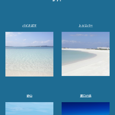
パイナガマ
トゥリバー
砂山
渡口の浜