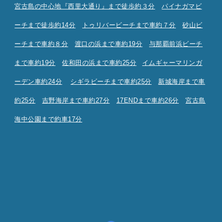
宮古島の中心地『西里大通り』まで徒歩約３分
パイナガマビ
ーチまで徒歩約14分
トゥリバービーチまで車約７分
砂山ビ
ーチまで車約８分
渡口の浜まで車約19分
与那覇前浜ビーチ
まで車約19分
佐和田の浜まで車約25分
イムギャーマリンガ
ーデン車約24分
シギラビーチまで車約2
5分
新城海岸まで車
約25分
吉野海岸まで車約27分
17ENDまで車約26分
宮古島
海中公園まで約車17分