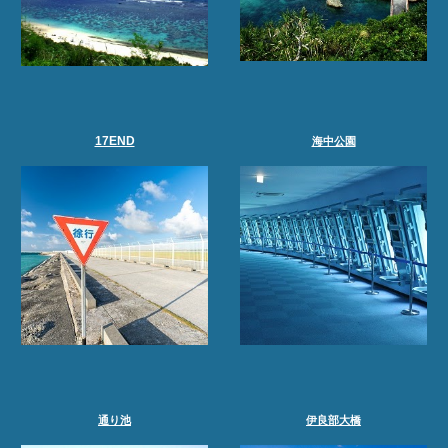
17END
海中公園
伊良部大橋
通り池