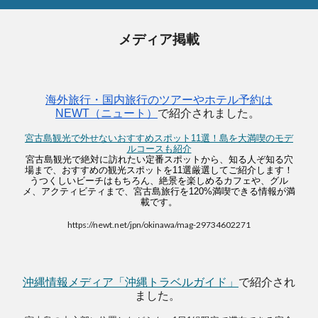
メディア掲載
海外旅行・国内旅行のツアーやホテル予約は
NEWT（ニュート）
で紹介されました。
宮古島観光で外せないおすすめスポット11選！島を大満喫のモデ
ルコースも紹介
宮古島観光で絶対に訪れたい定番スポットから、知る人ぞ知る穴
場まで、おすすめの観光スポットを11選厳選してご紹介します！
うつくしいビーチはもちろん、絶景を楽しめるカフェや、グル
メ、アクティビティまで、宮古島旅行を120%満喫できる情報が満
載です。
https://newt.net/jpn/okinawa/mag-29734602271
沖縄情報メディア「沖縄トラベルガイド」
で紹介され
ました。