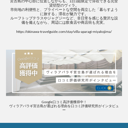
宮古島の中心部に位置しながらも、1日1組限定で滞在できる完全
貸切型のヴィラ。
市街地の利便性と、プライベートな空間を両立した「暮らすよう
に旅する」滞在が魅力です。
ルーフトップテラスやジャグジーなど、非日常を感じる贅沢な設
備を備えながら、周辺には飲食店や商店街も充実。
https://okinawa-travelguide.com/stay/villa-aparagi-miyakojima/
Google口コミ高評価獲得中！
ヴィラアパラギ宮古島が選ばれる理由を口コミ評価研究所がインタビュ
ー