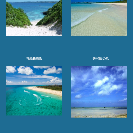
与那覇前浜
佐和田の浜