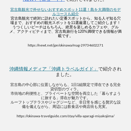
宮古島観光で外せないおすすめスポット11選！島を大満喫のモデ
ルコースも紹介
宮古島観光で絶対に訪れたい定番スポットから、知る人ぞ知る穴
場まで、おすすめの観光スポットを11選厳選してご紹介します！
うつくしいビーチはもちろん、絶景を楽しめるカフェや、グル
メ、アクティビティまで、宮古島旅行を120%満喫できる情報が満
載です。
https://newt.net/jpn/okinawa/mag-29734602271
沖縄情報メディア「沖縄トラベルガイド」
で紹介され
ました。
宮古島の中心部に位置しながらも、1日1組限定で滞在できる完全
貸切型のヴィラ。
市街地の利便性と、プライベートな空間を両立した「暮らすよう
に旅する」滞在が魅力です。
ルーフトップテラスやジャグジーなど、非日常を感じる贅沢な設
備を備えながら、周辺には飲食店や商店街も充実。
https://okinawa-travelguide.com/stay/villa-aparagi-miyakojima/