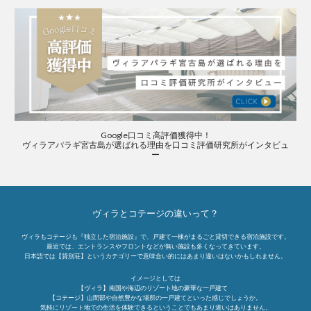
Google口コミ高評価獲得中！
ヴィラアパラギ宮古島が選ばれる理由を口コミ評価研究所がインタビュ
ー
ヴィラとコテージの違いって？
ヴィラもコテージも『独立した宿泊施設』で、戸建て一棟がまるごと貸切できる宿泊施設です。
最近では、エントランスやフロントなどが無い施設も多くなってきています。
日本語では【貸別荘】というカテゴリーで意味合い的にはあまり違いはないかもしれません。
イメージとしては
【ヴィラ】南国や海辺のリゾート地の豪華な一戸建て
【コテージ】山間部や自然豊かな場所の一戸建てといった感じでしょうか。
気軽にリゾート地での生活を体験できるということでもあまり違いはありません。